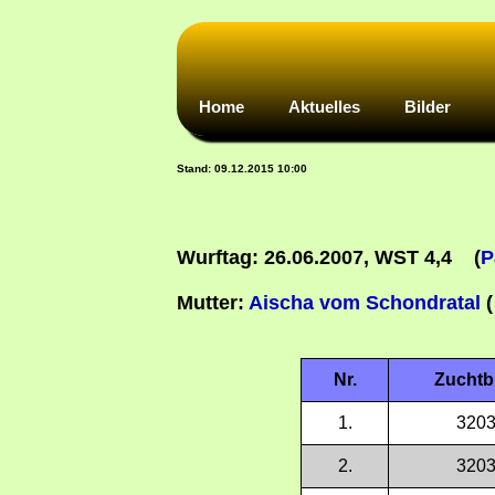
Home
Aktuelles
Bilder
Stand: 0
Wurftag: 26.06.2007
, WST 4,4
(
P
Mutter:
Aischa vom Schondratal
Nr.
Zuchtb
1.
3203
2.
3203