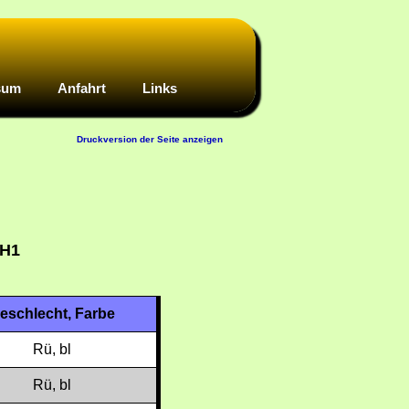
sum
Anfahrt
Links
:00
Druckversion der Seite anzeigen
 FH1
eschlecht, Farbe
Rü, bl
Rü, bl